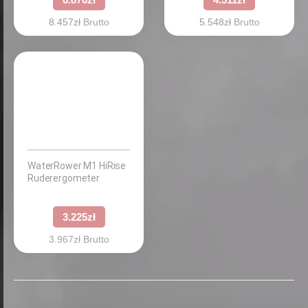
8.457
zł
Brutto
5.548
zł
Brutto
WaterRower M1 HiRise
Ruderergometer
3.225
zł
3.967
zł
Brutto