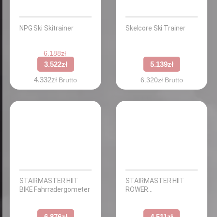
NPG Ski Skitrainer
Skelcore Ski Trainer
6.188
zł
3.522
zł
5.139
zł
4.332
zł
Brutto
6.320
zł
Brutto
STAIRMASTER HIIT
STAIRMASTER HIIT
BIKE Fahrradergometer
ROWER
Ruderergometer
6.876
zł
4.511
zł