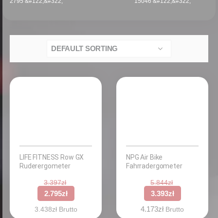
2795 &#122;&#322;
15046 &#122;&#322;
LIFE FITNESS Row GX
NPG Air Bike
Ruderergometer
Fahrradergometer
3.397
zł
5.844
zł
2.795
zł
3.393
zł
4.173
zł
3.438
zł
Brutto
Brutto