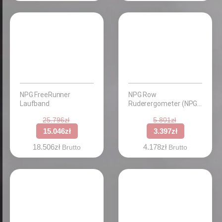
NPG FreeRunner
NPG Row
Laufband
Ruderergometer (NPG
Row- rowing
25.796
zł
5.801
zł
ergometer)
15.046
zł
3.397
zł
18.506
zł
4.178
zł
Brutto
Brutto