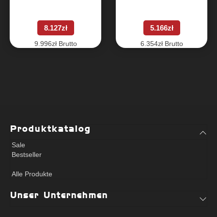
(Special Abdominal)
Abduktorenmaschine
(Abduction)
8.127
zł
5.166
zł
9.996
zł
Brutto
6.354
zł
Brutto
Produktkatalog
Sale
Bestseller
Alle Produkte
Unser Unternehmen