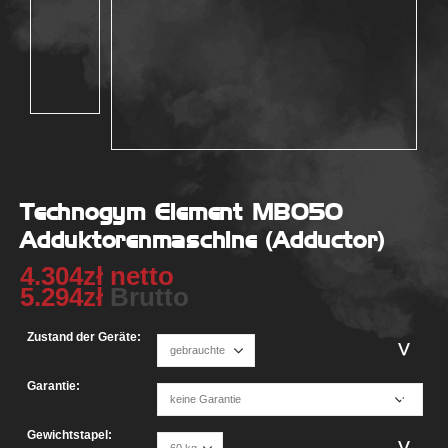
Technogym Element MB050
Adduktorenmaschine (Adductor)
4.304
zł
netto
5.294
zł
Brutto
Zustand der Geräte:
Garantie:
Gewichtstapel: