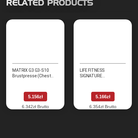
RELATED PRODUCTS
MATRIX G3 G3-S10
LIFE FITNESS
Brustpresse (Chest
SIGNATURE
Press)
Trizepsmaschine
(Triceps Press)
5.156
zł
5.166
zł
6.342
zł
Brutto
6.354
zł
Brutto