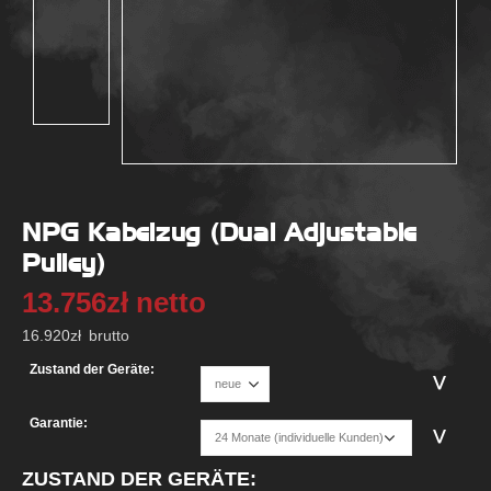
NPG Kabelzug (Dual Adjustable
Pulley)
13.756
zł
netto
16.920
zł
brutto
Zustand der Geräte:
Garantie:
ZUSTAND DER GERÄTE