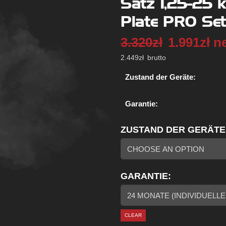
Satz 1,25-25 
Plate PRO Set
3.320
zł
1.991
zł
n
2.449
zł
brutto
Zustand der Geräte:
Garantie:
ZUSTAND DER GERÄTE
GARANTIE
CLEAR