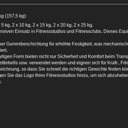
 (157,5 kg):
 5 kg, 2 x 10 kg, 2 x 15 kg, 2 x 20 kg, 2 x 25 kg,
ensiven Einsatz in Fitnessstudios und Fitnessclubs. Dieses Equip
iner Gummibeschichtung für erhöhte Festigkeit, was mechanisc
ert,
artigen Form bieten nicht nur Sicherheit und Komfort beim Trans
tlebells usw. verwendet werden und eignen sich für Kraft-, Fit
ichnung, so dass Sie schnell die richtigen Gewichte finden kö
n Sie das Logo Ihres Fitnessstudios hinzu, um sich abzuheben.
.