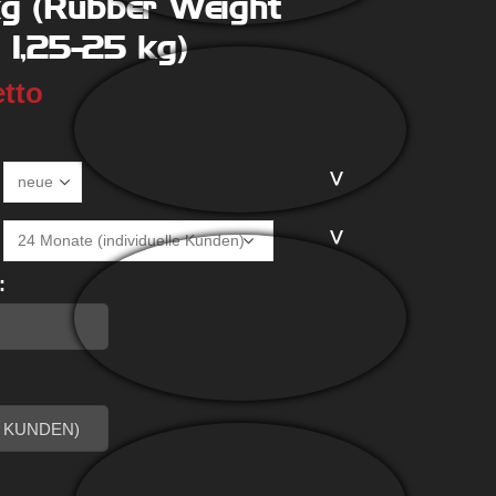
kg (Rubber Weight
 1,25-25 kg)
etto