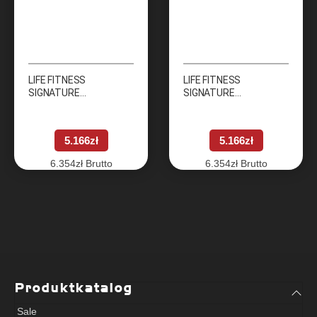
LIFE FITNESS
LIFE FITNESS
SIGNATURE
SIGNATURE
Bauchmaschine
Adduktorenmaschine
(Abdominal)
(Adduction)
5.166
zł
5.166
zł
6.354
zł
Brutto
6.354
zł
Brutto
Produktkatalog
Sale