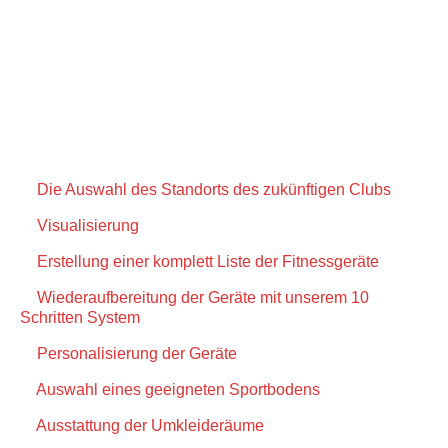
Umfassender Service – All in One
Unser Service-Paket ist ein höherer Standard des
Kundendienstes:
1.
Die Auswahl des Standorts des zukünftigen Clubs
2.
Visualisierung
3.
Erstellung einer komplett Liste der Fitnessgeräte
4.
Wiederaufbereitung der Geräte mit unserem 10
Schritten System
5.
Personalisierung der Geräte
6.
Auswahl eines geeigneten Sportbodens
7.
Ausstattung der Umkleideräume