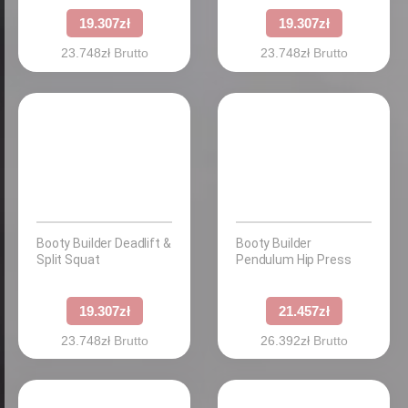
19.307
zł
19.307
zł
23.748
zł
Brutto
23.748
zł
Brutto
Booty Builder Deadlift &
Booty Builder
Split Squat
Pendulum Hip Press
19.307
zł
21.457
zł
23.748
zł
Brutto
26.392
zł
Brutto