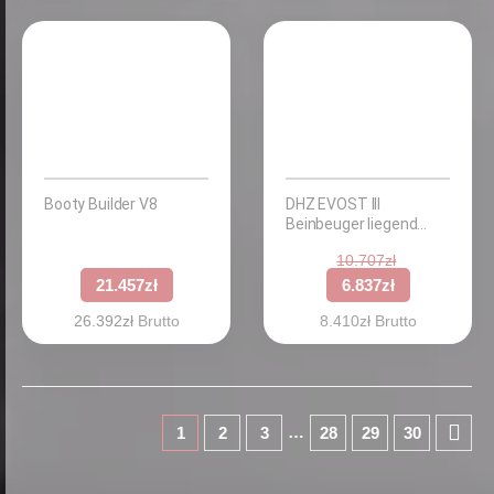
Booty Builder V8
DHZ EVOST III
Beinbeuger liegend
(Prone Leg Curl)
10.707
zł
21.457
zł
6.837
zł
26.392
zł
Brutto
8.410
zł
Brutto
…
1
2
3
28
29
30